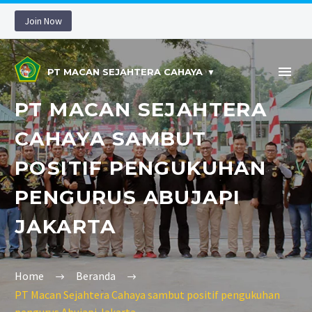
Join Now
PT MACAN SEJAHTERA CAHAYA
PT MACAN SEJAHTERA
CAHAYA SAMBUT
POSITIF PENGUKUHAN
PENGURUS ABUJAPI
JAKARTA
Home
Beranda
PT Macan Sejahtera Cahaya sambut positif pengukuhan