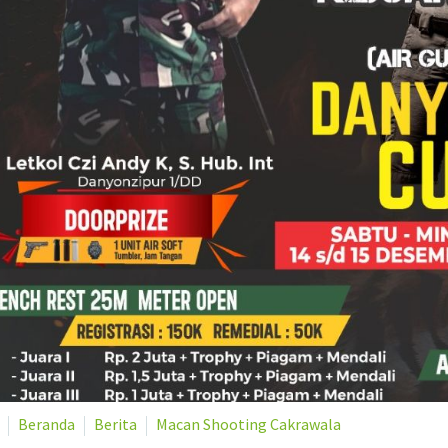
Beranda
Berita
Macan Shooting Cakrawala