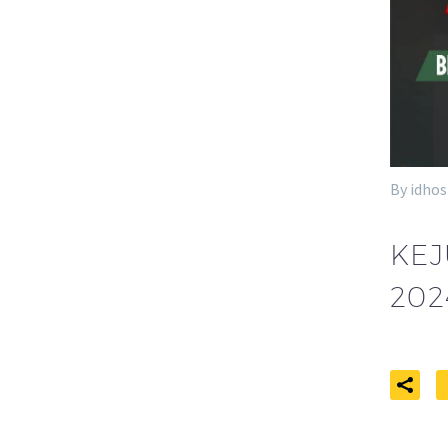
By idhos
KEJ
202