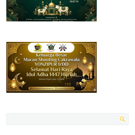
istimewa bagi umat
Muslim di seluruh dunia.
Bulan penuh ampunan,
keberkahan, dan
kepedulian sosial ini
menjadi…