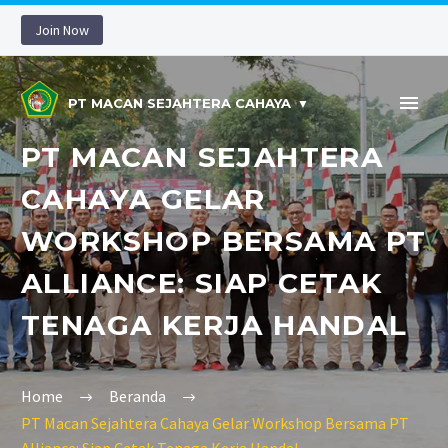
Join Now
PT MACAN SEJAHTERA CAHAYA
PT MACAN SEJAHTERA
CAHAYA GELAR
WORKSHOP BERSAMA PT
ALLIANCE: SIAP CETAK
TENAGA KERJA HANDAL
Home
Beranda
PT Macan Sejahtera Cahaya Gelar Workshop Bersama PT