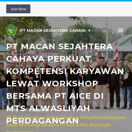
Join Now
PT MACAN SEJAHTERA CAHAYA
PT MACAN SEJAHTERA
CAHAYA PERKUAT
KOMPETENSI KARYAWAN
LEWAT WORKSHOP
BERSAMA PT AICE DI
MTS ALWASLIYAH
Home
Beranda
PT Macan Sejahtera Cahaya Perkuat Kompetensi Karyawan
PERDAGANGAN
Lewat Workshop Bersama PT Aice di MTs Alwasliyah