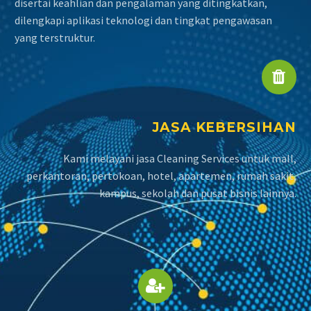
disertai keahlian dan pengalaman yang ditingkatkan,
dilengkapi aplikasi teknologi dan tingkat pengawasan
yang terstruktur.


JASA KEBERSIHAN
Kami melayani jasa Cleaning Services untuk mall,
perkantoran, pertokoan, hotel, apartemen, rumah sakit,
kampus, sekolah dan pusat bisnis lainnya.

