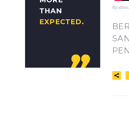
By idhos
THAN
EXPECTED.
BE
SAN
PE
