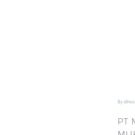
By idhos
PT 
MUK