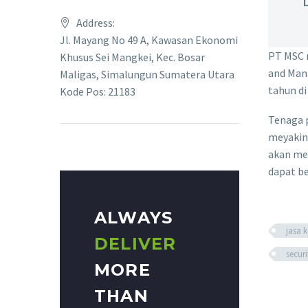
Address:
Jl. Mayang No 49 A, Kawasan Ekonomi
PT MSC m
Khusus Sei Mangkei, Kec. Bosar
and Mana
Maligas, Simalungun Sumatera Utara
tahun di
Kode Pos: 21183
Tenaga p
meyakin
akan me
dapat be
ALWAYS
jasa
DELIVER
secur
MORE
THAN