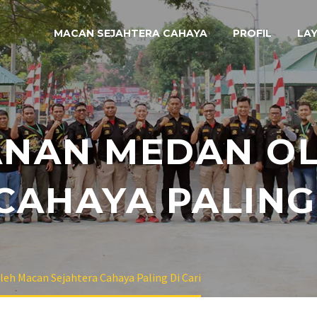
MACAN SEJAHTERA CAHAYA
PROFIL
LA
ANAN MEDAN O
CAHAYA PALING 
h Macan Sejahtera Cahaya Paling Di Cari