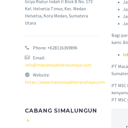
Griya Riatur Indah II Blok B No. 173
Ja
Kel. Helvetia Timur, Kec. Medan
Ja
Helvetia, Kota Medan, Sumatera
Ja
Utara
Ja
Bagi pa
kami. Bi
Phone:
+628116369896
In
Email:
info@macansejahteracahaya.com
PT Macan
Sumater
Website:
https://www.macansejahteracahaya.com
PT MSC 
kenyama
PT MSC y
CABANG SIMALUNGUN