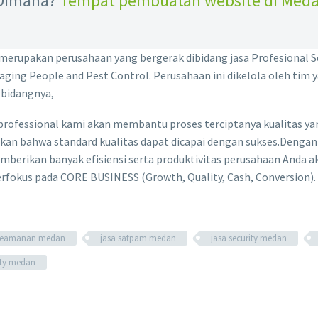
Dimana?
Tempat pembuatan website di Med
erupakan perusahaan yang bergerak dibidang jasa Profesional Sec
ging People and Pest Control. Perusahaan ini dikelola oleh tim y
 bidangnya,
rofessional kami akan membantu proses terciptanya kualitas yan
kan bahwa standard kualitas dapat dicapai dengan sukses.Dengan
mberikan banyak efisiensi serta produktivitas perusahaan Anda 
rfokus pada CORE BUSINESS (Growth, Quality, Cash, Conversion).
 keamanan medan
jasa satpam medan
jasa security medan
ity medan