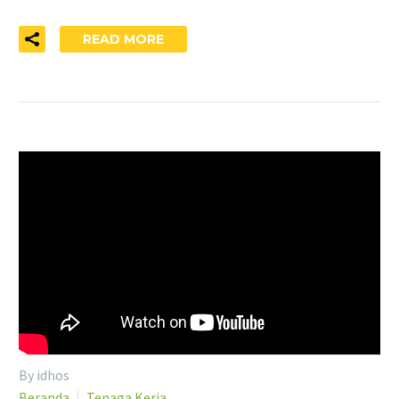
READ MORE
By idhos
Beranda
Tenaga Kerja