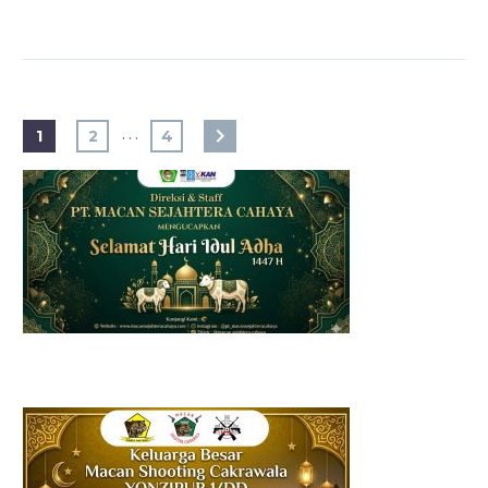
…
1
2
4