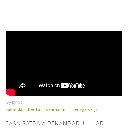
By idhos
Beranda
Berita
Keamanan
Tenaga Kerja
JASA SATPAM PEKANBARU – HARI