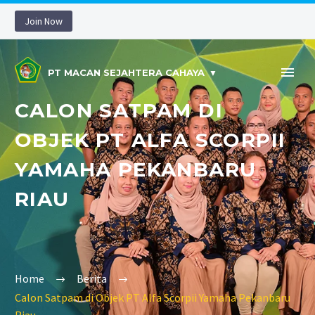
Join Now
PT MACAN SEJAHTERA CAHAYA
CALON SATPAM DI
OBJEK PT ALFA SCORPII
YAMAHA PEKANBARU
RIAU
Home
Berita
Calon Satpam di Objek PT Alfa Scorpii Yamaha Pekanbaru