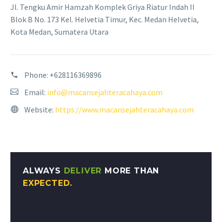
Jl. Tengku Amir Hamzah Komplek Griya Riatur Indah II
Blok B No. 173 Kel. Helvetia Timur, Kec. Medan Helvetia,
Kota Medan, Sumatera Utara
Phone:
+628116369896
Email:
info@macansejahteracahaya.com
Website:
https://www.macansejahteracahaya.com
ALWAYS
DELIVER
MORE THAN
EXPECTED.