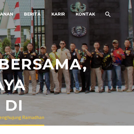
YANAN
BERITA
KARIR
KONTAK
 BERSAMA,
AYA
 DI
i Penghujung Ramadhan