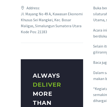
Address:
Buka ber
Jl. Mayang No 49 A, Kawasan Ekonomi
silatura
Khusus Sei Mangkei, Kec. Bosar
Utama, s
Maligas, Simalungun Sumatera Utara
Acara in
Kode Pos: 21183
berdisku
Selain i
giliran
Baca jug
Dalam s
ALWAYS
makan b
DELIVER
“Kegiata
MORE
semakin
dihargai
THAN