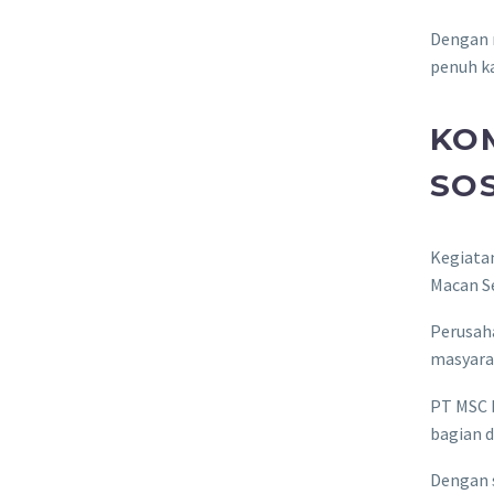
Dengan m
penuh ka
KO
SOS
Kegiatan
Macan S
Perusah
masyarak
PT MSC b
bagian d
Dengan 