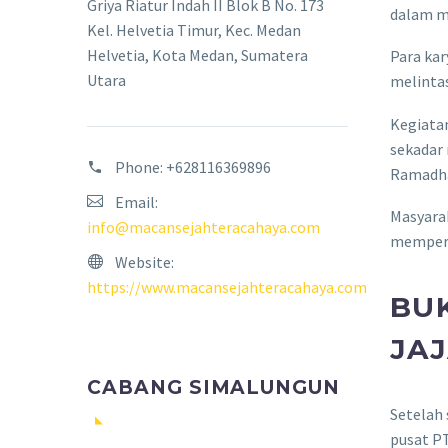
Griya Riatur Indah II Blok B No. 173
dalam m
Kel. Helvetia Timur, Kec. Medan
Helvetia, Kota Medan, Sumatera
Para ka
Utara
melinta
Kegiatan
sekadar 
Phone:
+628116369896
Ramadh
Email:
Masyarak
info@macansejahteracahaya.com
memperk
Website:
https://www.macansejahteracahaya.com
BU
JA
CABANG SIMALUNGUN
Setelah 
pusat P