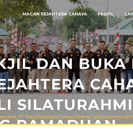
MACAN SEJAHTERA CAHAYA
PROFIL
LA
KJIL DAN BUKA
EJAHTERA CAH
LI SILATURAHMI
 Bersama, PT Macan Sejahtera Cahaya Pererat Tali Silaturahmi d
G RAMADHAN