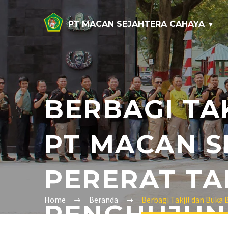
PT MACAN SEJAHTERA CAHAYA
BERBAGI TA
PT MACAN S
PERERAT TA
Home
Beranda
Berbagi Takjil dan Buka
PENGHUJUN