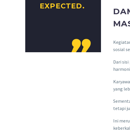
EXPECTED.
DA
MA

Kegiatan
sosial s
Dari sis
harmoni
Karyawan
yang leb
Sementar
tetapi j
Ini meru
keberka