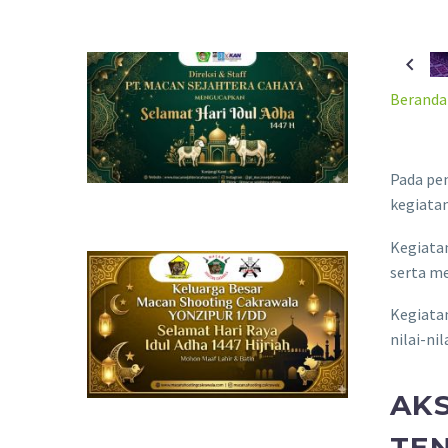
Beranda
Pada pe
kegiatan
Kegiata
serta me
Kegiatan
nilai-ni
AKS
TE