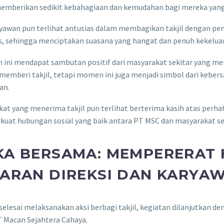
emberikan sedikit kebahagiaan dan kemudahan bagi mereka yang
ryawan pun terlihat antusias dalam membagikan takjil dengan pe
s, sehingga menciptakan suasana yang hangat dan penuh kekelua
 ini mendapat sambutan positif dari masyarakat sekitar yang mer
memberi takjil, tetapi momen ini juga menjadi simbol dari keber
an.
at yang menerima takjil pun terlihat berterima kasih atas perhat
uat hubungan sosial yang baik antara PT MSC dan masyarakat sek
KA BERSAMA: MEMPERERAT
JARAN DIREKSI DAN KARYA
selesai melaksanakan aksi berbagi takjil, kegiatan dilanjutkan d
T Macan Sejahtera Cahaya.