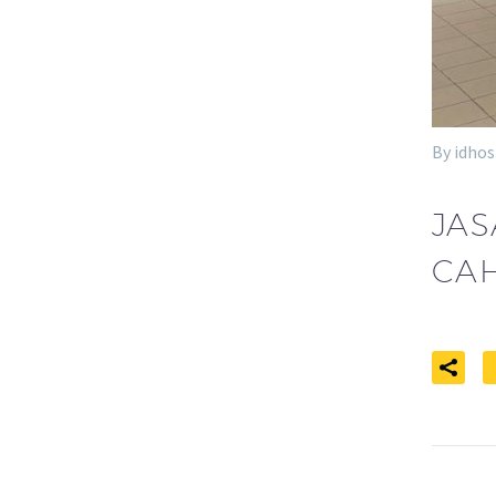
By idhos
JAS
CAH