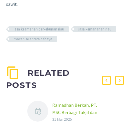
sawit.
jasa keamanan perkebunan riau
jasa kemananan riau
macan sejahtera cahaya
RELATED
POSTS
Ramadhan Berkah, PT.
MSC Berbagi Takjil dan
Santuni Puluhan Anak
21 Mar 2025
Yatim Piatu