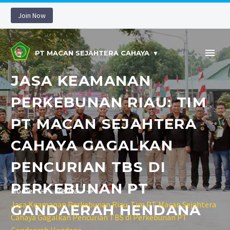
Join Now
PT MACAN SEJAHTERA CAHAYA
JASA KEAMANAN
PERKEBUNAN RIAU: TIM
PT MACAN SEJAHTERA
CAHAYA GAGALKAN
PENCURIAN TBS DI
PERKEBUNAN PT
Home
Berita
Jasa Keamanan Perkebunan Riau: Tim PT Macan Sejahtera
GANDAERAH HENDANA
Cahaya Gagalkan Pencurian TBS di Perkebunan PT