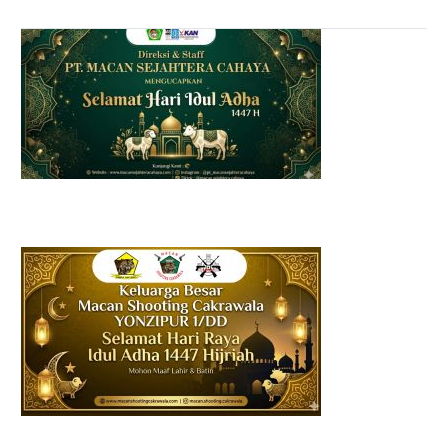
Pada bulan Ramadhan
yang penuh berkah ini,
PT. Macan Sejahtera
Cahaya (MSC) menggelar
acara berbagi takjil dan
santunan bagi puluhan…