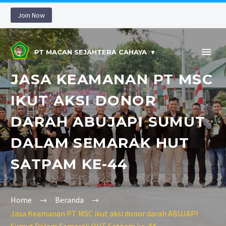
Join Now
PT MACAN SEJAHTERA CAHAYA
JASA KEAMANAN PT MSC
IKUT AKSI DONOR
DARAH ABUJAPI SUMUT
DALAM SEMARAK HUT
SATPAM KE-44
Home
Beranda
Jasa Keamanan PT MSC ikut aksi donor darah ABUJAPI