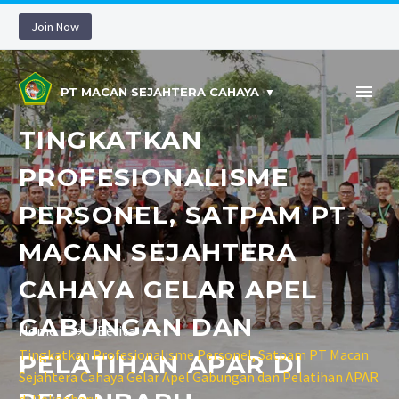
Join Now
PT MACAN SEJAHTERA CAHAYA
TINGKATKAN
PROFESIONALISME
PERSONEL, SATPAM PT
MACAN SEJAHTERA
CAHAYA GELAR APEL
GABUNGAN DAN
Home
Berita
Tingkatkan Profesionalisme Personel, Satpam PT Macan
PELATIHAN APAR DI
Sejahtera Cahaya Gelar Apel Gabungan dan Pelatihan APAR