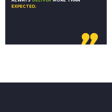
ALWAYS
DELIVER
MORE THAN
EXPECTED.
