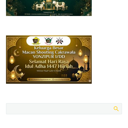
SH., MH., berlangsung
meriah dan penuh
kehangatan.‎‎Acara
yang…