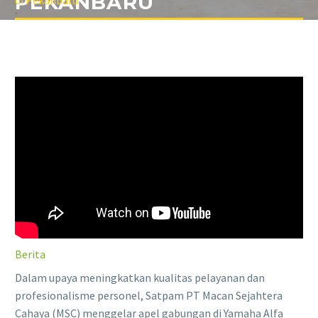
PEKANBARU
di Pekanbaru
Berita
Dalam upaya meningkatkan kualitas pelayanan dan
profesionalisme personel, Satpam PT Macan Sejahtera
Cahaya (MSC) menggelar apel gabungan di Yamaha Alfa