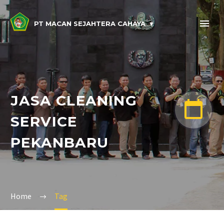
PT MACAN SEJAHTERA CAHAYA
JASA CLEANING


SERVICE
PEKANBARU
Home
Tag