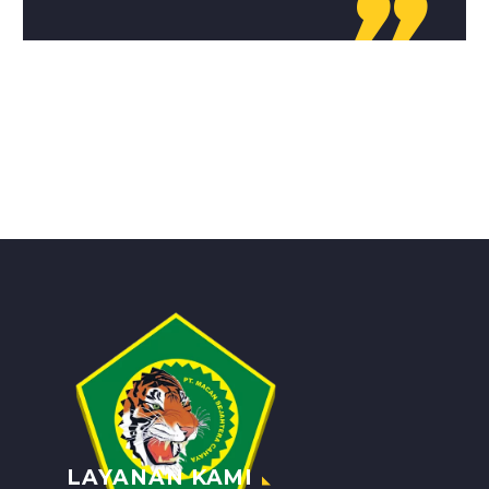

LAYANAN KAMI