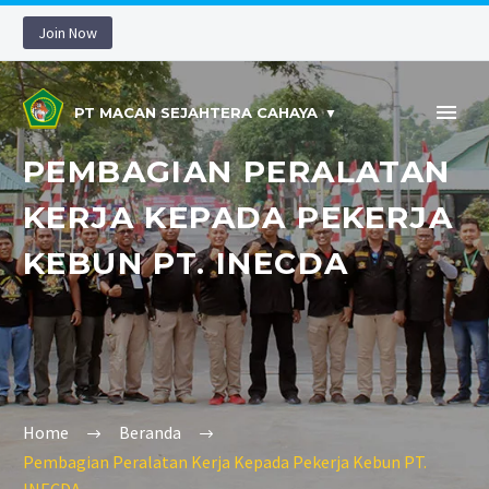
Join Now
PT MACAN SEJAHTERA CAHAYA
PEMBAGIAN PERALATAN
KERJA KEPADA PEKERJA
KEBUN PT. INECDA
Home
Beranda
Pembagian Peralatan Kerja Kepada Pekerja Kebun PT.