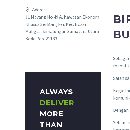
Address:
BI
Jl. Mayang No 49 A, Kawasan Ekonomi
Khusus Sei Mangkei, Kec. Bosar
BU
Maligas, Simalungun Sumatera Utara
Kode Pos: 21183
Sebagai 
memiliki
Salah sa
ALWAYS
Kegiatan
komunika
DELIVER
Dengan a
MORE
Selain i
THAN
bertang