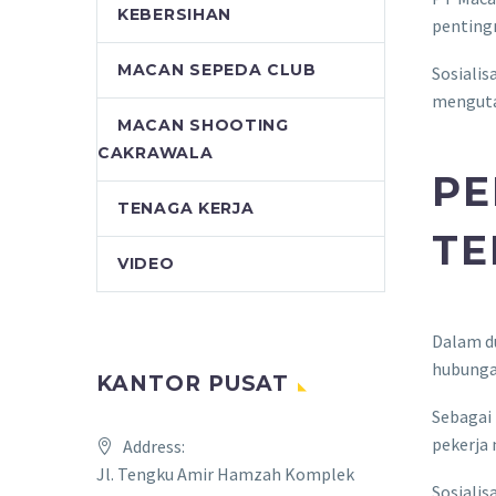
KEBERSIHAN
penting
MACAN SEPEDA CLUB
Sosialis
menguta
MACAN SHOOTING
CAKRAWALA
PE
TENAGA KERJA
TE
VIDEO
Dalam d
hubungan
KANTOR PUSAT
Sebagai 
pekerja 
Address:
Jl. Tengku Amir Hamzah Komplek
Sosiali