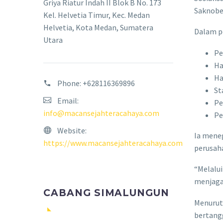
Griya Riatur Indah II Blok B No. 173
Saknobe
Kel. Helvetia Timur, Kec. Medan
Helvetia, Kota Medan, Sumatera
Dalam p
Utara
Pe
Ha
Ha
Phone:
+628116369896
St
Email:
Pe
info@macansejahteracahaya.com
Pe
Website:
Ia mene
https://www.macansejahteracahaya.com
perusah
“Melalui
menjaga 
CABANG SIMALUNGUN
Menurut
bertang