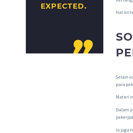
EXPECTED.
Hal ini 
SO

PE
Selain s
para pek
Materi 
Dalam p
pekerja
Ia juga