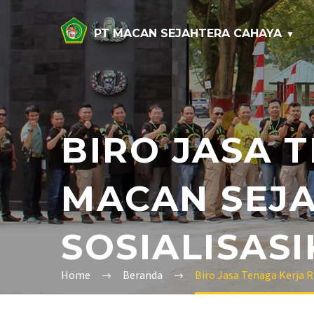
PT MACAN SEJAHTERA CAHAYA
BIRO JASA 
MACAN SEJ
SOSIALISAS
Home
Beranda
Biro Jasa Tenaga Kerja 