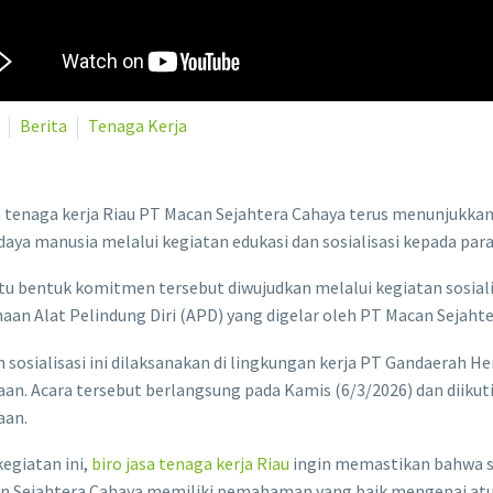
Berita
Tenaga Kerja
sa tenaga kerja Riau PT Macan Sejahtera Cahaya terus menunjuk
aya manusia melalui kegiatan edukasi dan sosialisasi kepada para
tu bentuk komitmen tersebut diwujudkan melalui kegiatan sosiali
an Alat Pelindung Diri (APD) yang digelar oleh PT Macan Sejaht
 sosialisasi ini dilaksanakan di lingkungan kerja PT Gandaerah H
an. Acara tersebut berlangsung pada Kamis (6/3/2026) dan diikuti 
aan.
kegiatan ini,
biro jasa tenaga kerja Riau
ingin memastikan bahwa se
 Sejahtera Cahaya memiliki pemahaman yang baik mengenai atura