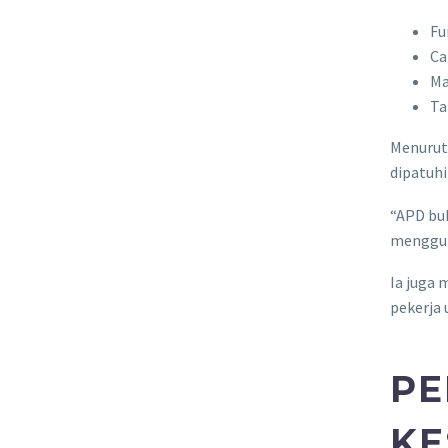
Fu
Ca
Ma
Ta
Menurut
dipatuhi
“APD buk
mengguna
Ia juga
pekerja 
PE
KE