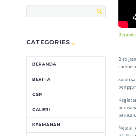
Beranda
CATEGORIES
Biro ja
BERANDA
sumber d
Salah sa
BERITA
pengguna
CSR
Kegiatan
perusaha
GALERI
perusah
KEAMANAN
Melalui 
PT Macan