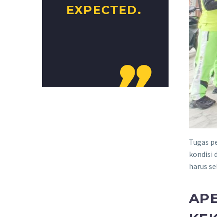
EXPECTED.

Tugas p
kondisi 
harus se
APE