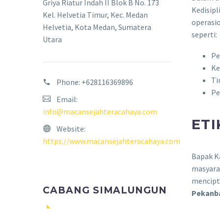
Griya Riatur Indah II Blok B No. 173
Kedisipl
Kel. Helvetia Timur, Kec. Medan
operasio
Helvetia, Kota Medan, Sumatera
seperti:
Utara
Pe
Ke
Ti
Phone:
+628116369896
Pe
Email:
info@macansejahteracahaya.com
ET
Website:
https://www.macansejahteracahaya.com
Bapak Ka
masyarak
mencipta
CABANG SIMALUNGUN
Pekanb