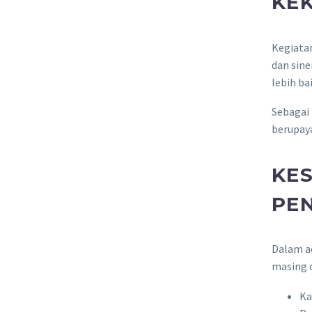
KE
Kegiata
dan sin
lebih ba
Sebagai 
berupay
KES
PE
Dalam a
masing o
Ka