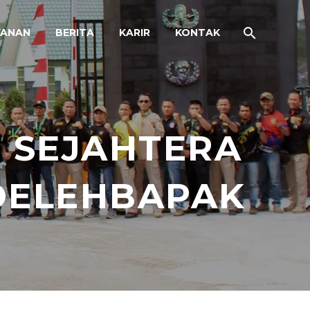
YANAN
BERITA
KARIR
KONTAK
 SEJAHTERA
 OELEHBAPAK