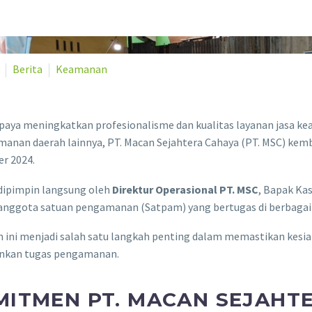
Berita
Keamanan
paya meningkatkan profesionalisme dan kualitas layanan jasa k
manan daerah lainnya, PT. Macan Sejahtera Cahaya (PT. MSC) ke
r 2024.
 dipimpin langsung oleh
Direktur Operasional PT. MSC
, Bapak Ka
anggota satuan pengamanan (Satpam) yang bertugas di berbagai o
n ini menjadi salah satu langkah penting dalam memastikan kesi
nkan tugas pengamanan.
MITMEN PT. MACAN SEJAHT