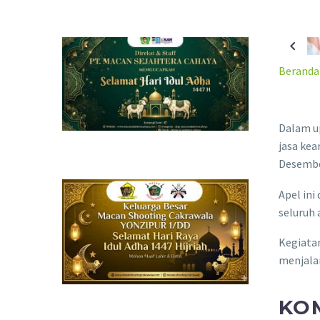
Beranda
Dalam u
jasa kea
Desembe
Apel ini
seluruh 
Kegiata
menjala
KO