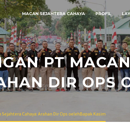
MACAN SEJAHTERA CAHAYA
PROFIL
LA
NGAN PT MACAN
AHAN DIR OPS
 Sejahtera Cahaya: Arahan Dir Ops oelehBapak Kasim