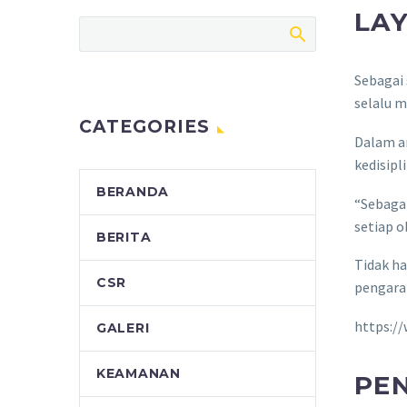
LA
Sebagai 
selalu m
CATEGORIES
Dalam a
kedisipl
BERANDA
“Sebaga
setiap o
BERITA
Tidak ha
CSR
pengara
https:/
GALERI
KEAMANAN
PEN