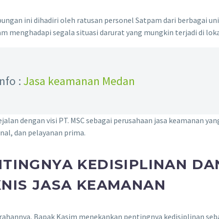
ungan ini dihadiri oleh ratusan personel Satpam dari berbagai un
am menghadapi segala situasi darurat yang mungkin terjadi di lokas
Info :
Jasa keamanan Medan
sejalan dengan visi PT. MSC sebagai perusahaan jasa keamanan y
nal, dan pelayanan prima.
NTINGNYA KEDISIPLINAN DA
KNIS JASA KEAMANAN
rahannya, Bapak Kasim menekankan pentingnya kedisiplinan seb