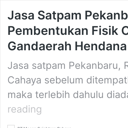
Jasa Satpam Pekanba
Pembentukan Fisik 
Gandaerah Hendana
Jasa satpam Pekanbaru, R
Cahaya sebelum ditempat
maka terlebih dahulu dia
Jasa
reading
Satpam
Pekanbaru
–