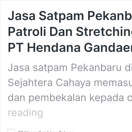
Jasa Satpam Pekanba
Patroli Dan Stretch
PT Hendana Gandae
Jasa satpam Pekanbaru 
Sejahtera Cahaya memasuki
dan pembekalan kepada 
Jasa
reading
Satpam
Pekanbaru
–