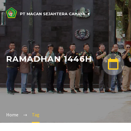
PT MACAN SEJAHTERA CAHAYA
RAMADHAN 1446H


Home
Tag