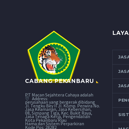
LAYA
JAS
JAS
CABANG PEKANBARU
JAS
PT Macan Sejahtera Cahaya adalah
Address:
PEN
perusahaan yang bergerak dibidang
Jl. Tengku Bey II Jl. Komp. Perwira No.
Jasa Keamanan, Jasa Kebersihan,
08, Simpang Tiga, Kec. Bukit Raya,
SIS
Jasa Tenaga Kerja, Pengendalian
Kota Pekanbaru Riau
Hama dan Sistem Perparkiran
Kode Pos: 28282
MAC