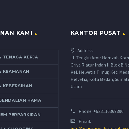
NAN KAMI
KANTOR PUSAT
Address:
A TENAGA KERJA
Jl. Tengku Amir Hamzah Kom
Griya Riatur Indah II Blok B N
A KEAMANAN
Kel. Helvetia Timur, Kec. Med
Helvetia, Kota Medan, Sumat
A KEBERSIHAN
Utara
GENDALIAN HAMA
Phone:
+628116369896
TEM PERPARKIRAN
Email:
info@macansejahteracahaya
AN SHOOTING