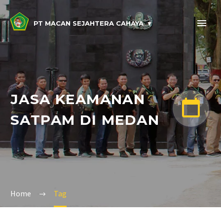
PT MACAN SEJAHTERA CAHAYA
JASA KEAMANAN


SATPAM DI MEDAN
Home
Tag