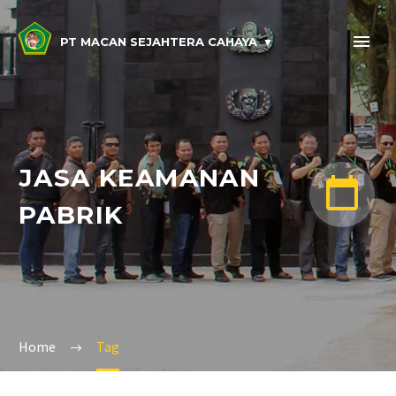
PT MACAN SEJAHTERA CAHAYA
JASA KEAMANAN


PABRIK
Home
Tag