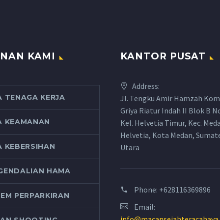
NAN KAMI
KANTOR PUSAT
Address:
A TENAGA KERJA
Jl. Tengku Amir Hamzah Kom
Griya Riatur Indah II Blok B N
A KEAMANAN
Kel. Helvetia Timur, Kec. Med
Helvetia, Kota Medan, Sumat
A KEBERSIHAN
Utara
GENDALIAN HAMA
Phone:
+628116369896
TEM PERPARKIRAN
Email:
info@macansejahteracahaya
AN SHOOTING