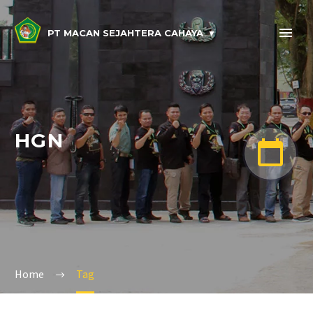
PT MACAN SEJAHTERA CAHAYA
HGN


Home
Tag