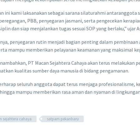
n ini kami laksanakan sebagai sarana silaturahmi antaranggota s
 peregangan, PBB, penyegaran jasmani, serta pengecekan kerapia
siplin dan siap menjalankan tugas sesuai SOP yang berlaku,” ujar 
nya, penyegaran rutin menjadi bagian penting dalam pembinaan 
serta mampu memberikan pelayanan keamanan yang maksimal kep
nambahkan, PT Macan Sejahtera Cahaya akan terus melakukan pem
atkan kualitas sumber daya manusia di bidang pengamanan.
erharap seluruh anggota dapat terus menjaga profesionalisme,
ehingga mampu memberikan rasa aman dan nyaman di lingkungan 
 sejahtera cahaya
satpam pekanbaru