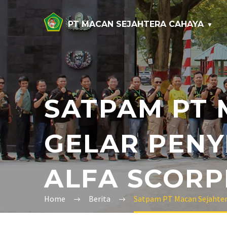
PT MACAN SEJAHTERA CAHAYA
SATPAM PT 
GELAR PENY
ALFA SCORP
Home
Berita
Satpam PT Macan Sejahtera