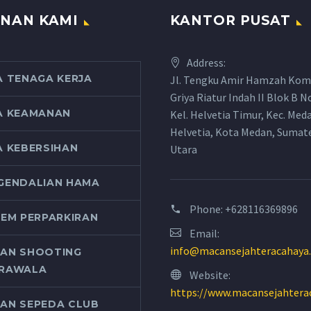
NAN KAMI
KANTOR PUSAT
Address:
A TENAGA KERJA
Jl. Tengku Amir Hamzah Kom
Griya Riatur Indah II Blok B N
A KEAMANAN
Kel. Helvetia Timur, Kec. Med
Helvetia, Kota Medan, Sumat
A KEBERSIHAN
Utara
GENDALIAN HAMA
Phone:
+628116369896
TEM PERPARKIRAN
Email:
info@macansejahteracahaya
AN SHOOTING
RAWALA
Website:
https://www.macansejahtera
AN SEPEDA CLUB