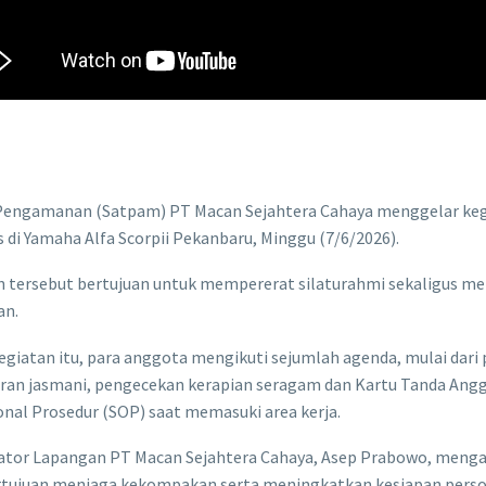
Pengamanan (Satpam) PT Macan Sejahtera Cahaya menggelar kegi
 di Yamaha Alfa Scorpii Pekanbaru, Minggu (7/6/2026).
 tersebut bertujuan untuk mempererat silaturahmi sekaligus men
an.
giatan itu, para anggota mengikuti sejumlah agenda, mulai dari 
ran jasmani, pengecekan kerapian seragam dan Kartu Tanda Ang
nal Prosedur (SOP) saat memasuki area kerja.
ator Lapangan PT Macan Sejahtera Cahaya, Asep Prabowo, menga
rtujuan menjaga kekompakan serta meningkatkan kesiapan perso