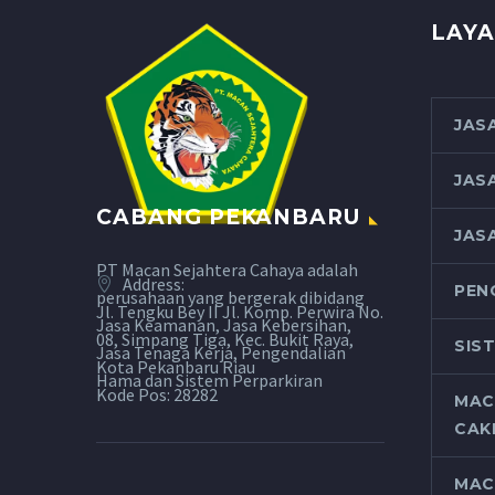
LAYA
JAS
JAS
CABANG PEKANBARU
JAS
PT Macan Sejahtera Cahaya adalah
Address:
PEN
perusahaan yang bergerak dibidang
Jl. Tengku Bey II Jl. Komp. Perwira No.
Jasa Keamanan, Jasa Kebersihan,
08, Simpang Tiga, Kec. Bukit Raya,
SIS
Jasa Tenaga Kerja, Pengendalian
Kota Pekanbaru Riau
Hama dan Sistem Perparkiran
Kode Pos: 28282
MAC
CAK
MAC