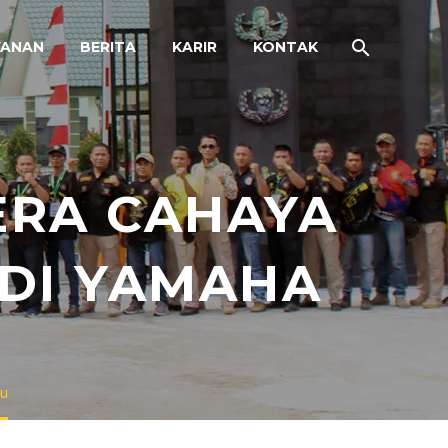
YANAN
BERITA
KARIR
KONTAK
ERA CAHAYA
 DI YAMAHA
ru