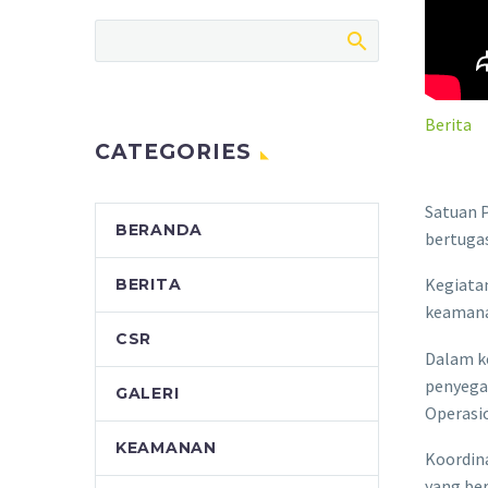
Berita
CATEGORIES
Satuan 
BERANDA
bertugas
Kegiatan
BERITA
keaman
CSR
Dalam ke
penyega
GALERI
Operasio
KEAMANAN
Koordin
yang be