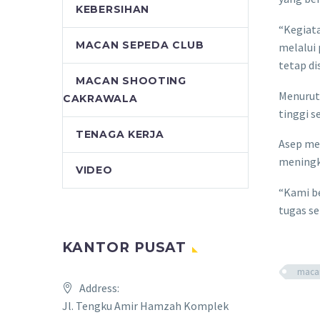
KEBERSIHAN
“Kegiata
MACAN SEPEDA CLUB
melalui
tetap di
MACAN SHOOTING
Menurut
CAKRAWALA
tinggi 
TENAGA KERJA
Asep me
meningk
VIDEO
“Kami b
tugas s
KANTOR PUSAT
macan
Address:
Jl. Tengku Amir Hamzah Komplek