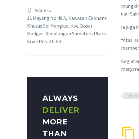
mungkin
Address:
ujar Sak
Jl. Mayang No 49 A, Kawasan Ekonomi
Khusus Sei Mangkei, Kec. Bosar
Ia juga
Maligas, Simalungun Sumatera Utara
“Atas n
Kode Pos: 21183
memberik
Kegiata
masyara
macan
ALWAYS
DELIVER
MORE
THAN