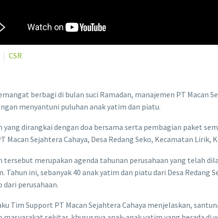
CSR
emangat berbagi di bulan suci Ramadan, manajemen PT Macan Se
engan menyantuni puluhan anak yatim dan piatu.
 yang dirangkai dengan doa bersama serta pembagian paket semb
T Macan Sejahtera Cahaya, Desa Redang Seko, Kecamatan Lirik, K
n tersebut merupakan agenda tahunan perusahaan yang telah dila
. Tahun ini, sebanyak 40 anak yatim dan piatu dari Desa Redang
 dari perusahaan.
laku Tim Support PT Macan Sejahtera Cahaya menjelaskan, santun
 masyarakat sekitar, khususnya anak-anak yatim yang berada di w