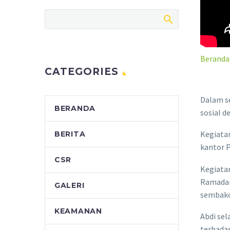
Beranda
CATEGORIES
Dalam s
BERANDA
sosial d
Kegiatan
BERITA
kantor P
CSR
Kegiata
Ramadan
GALERI
sembako
KEAMANAN
Abdi se
terhadap