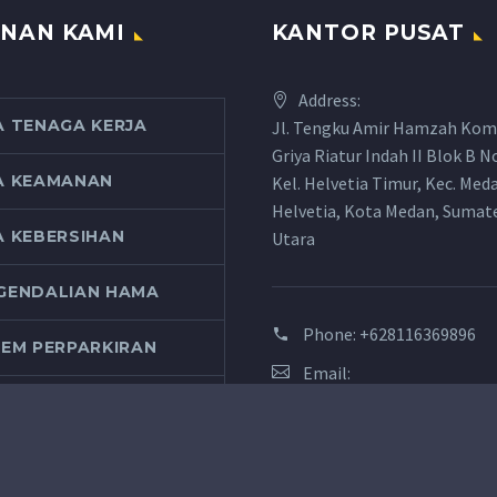
NAN KAMI
KANTOR PUSAT
Address:
A TENAGA KERJA
Jl. Tengku Amir Hamzah Kom
Griya Riatur Indah II Blok B N
A KEAMANAN
Kel. Helvetia Timur, Kec. Med
Helvetia, Kota Medan, Sumat
A KEBERSIHAN
Utara
GENDALIAN HAMA
Phone:
+628116369896
TEM PERPARKIRAN
Email:
info@macansejahteracahaya
AN SHOOTING
RAWALA
Website:
https://www.macansejahtera
AN SEPEDA CLUB