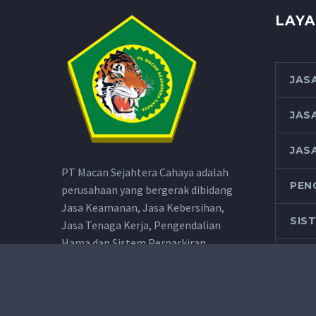
LAYA
JAS
JAS
JAS
PT Macan Sejahtera Cahaya adalah
PEN
perusahaan yang bergerak dibidang
Jasa Keamanan, Jasa Kebersihan,
SIS
Jasa Tenaga Kerja, Pengendalian
Hama dan Sistem Perparkiran
MAC
CAK
MAC