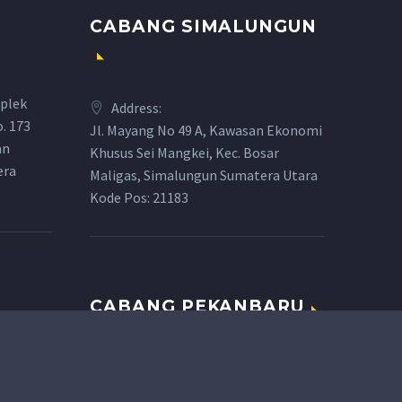
CABANG SIMALUNGUN
plek
Address:
o. 173
Jl. Mayang No 49 A, Kawasan Ekonomi
an
Khusus Sei Mangkei, Kec. Bosar
era
Maligas, Simalungun Sumatera Utara
Kode Pos: 21183
CABANG PEKANBARU
.com
Address:
cahaya.com
Jl. Tengku Bey II Jl. Komp. Perwira No.