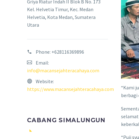
Griya Riatur Indah II Blok B No. 173
Kel. Helvetia Timur, Kec. Medan
Helvetia, Kota Medan, Sumatera
Utara
Phone:
+628116369896
Email:
info@macansejahteracahaya.com
Website:
“Kami j
https://www.macansejahteracahaya.com
berbagi
Sementa
selamat
CABANG SIMALUNGUN
keberkah
“Puji sy