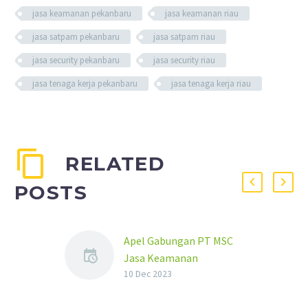
jasa keamanan pekanbaru
jasa keamanan riau
jasa satpam pekanbaru
jasa satpam riau
jasa security pekanbaru
jasa security riau
jasa tenaga kerja pekanbaru
jasa tenaga kerja riau
RELATED
POSTS
Apel Gabungan PT MSC
Jasa Keamanan
Pekanbaru
10 Dec 2023
PT Macan Sejahtera