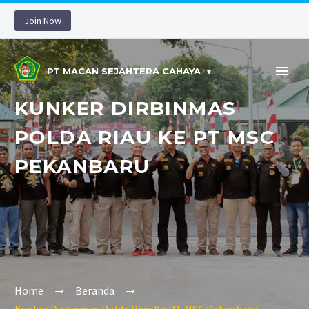
Join Now
PT MACAN SEJAHTERA CAHAYA
KUNKER DIRBINMAS
POLDA RIAU KE PT MSC
PEKANBARU
Home
Beranda