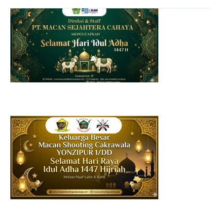
Cahaya sebagai
perusahaan jasa tenaga
kerja diantaranya adalah
jasa keamanan
Pekanbaru kembali
melaksanakan Apel
Gabungandi Pekanbaru –
…