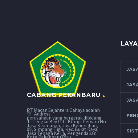
LAYA
JAS
JAS
CABANG PEKANBARU
JAS
PT Macan Sejahtera Cahaya adalah
Address:
PEN
perusahaan yang bergerak dibidang
Jl. Tengku Bey II Jl. Komp. Perwira No.
Jasa Keamanan, Jasa Kebersihan,
08, Simpang Tiga, Kec. Bukit Raya,
SIS
Jasa Tenaga Kerja, Pengendalian
Kota Pekanbaru Riau