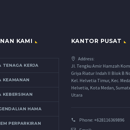
NAN KAMI
KANTOR PUSAT
Address:
A TENAGA KERJA
Jl. Tengku Amir Hamzah Kom
Griya Riatur Indah II Blok B N
A KEAMANAN
Kel. Helvetia Timur, Kec. Med
Helvetia, Kota Medan, Sumat
A KEBERSIHAN
Utara
GENDALIAN HAMA
Phone:
+628116369896
TEM PERPARKIRAN