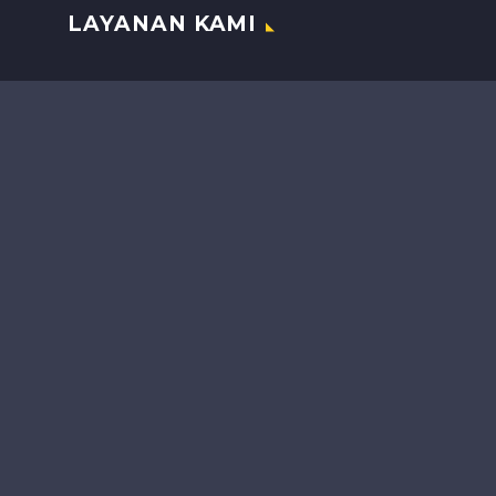
LAYANAN KAMI
JASA TENAGA KERJA
JASA KEAMANAN
JASA KEBERSIHAN
PENGENDALIAN HAMA
SISTEM PERPARKIRAN
MACAN SHOOTING CAKRAWALA
MACAN SEPEDA CLUB