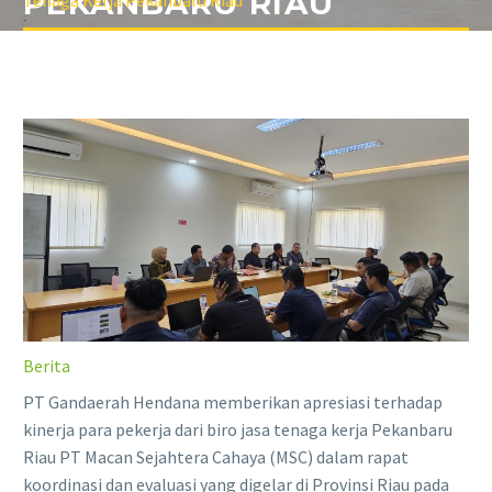
PEKANBARU RIAU
Tenaga Kerja Pekanbaru Riau
Berita
PT Gandaerah Hendana memberikan apresiasi terhadap
kinerja para pekerja dari biro jasa tenaga kerja Pekanbaru
Riau PT Macan Sejahtera Cahaya (MSC) dalam rapat
koordinasi dan evaluasi yang digelar di Provinsi Riau pada