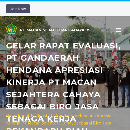
Join Now
PT MACAN SEJAHTERA CAHAYA
GELAR RAPAT EVALUASI,
PT GANDAERAH
HENDANA APRESIASI
KINERJA PT MACAN
SEJAHTERA CAHAYA
SEBAGAI BIRO JASA
Home
Berita
Gelar Rapat Evaluasi, PT Gandaerah Hendana Apresiasi
TENAGA KERJA
Kinerja PT Macan Sejahtera Cahaya sebagai Biro Jasa