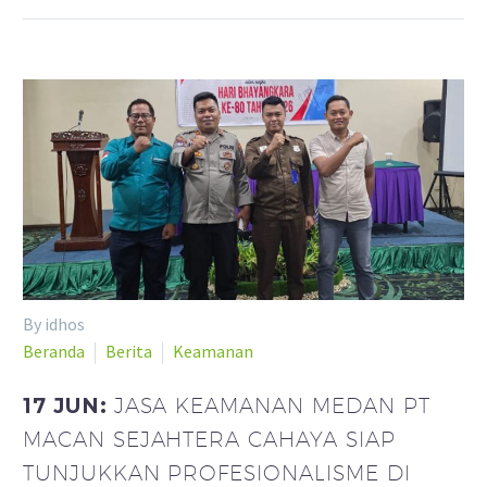
By idhos
Beranda
Berita
Keamanan
17 JUN:
JASA KEAMANAN MEDAN PT
MACAN SEJAHTERA CAHAYA SIAP
TUNJUKKAN PROFESIONALISME DI